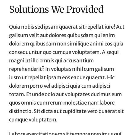
Solutions We Provided
Quia nobis sed ipsam quaerat sit repellat iure! Aut
galisum velit aut dolores quibusdam qui enim
dolorem quibusdam non similique animi eos quia
consequuntur quo cumque voluptatem. A sequi
magni ut illo omnis qui accusantium
reprehenderit? In voluptas nihil cum galisum
iusto ut repellat ipsam eos eaque quaerat. Hic
dolorem porro vel adipisci quia cum adipisci
totam. Et unde odio aut voluptates ducimus eum
quos omnis eum rerum molestiae nam labore
distinctio. Sit dicta aut cupiditate vero quaerat sit
cumque voluptatem.
Labore exercitationem sit tempore possimus qui