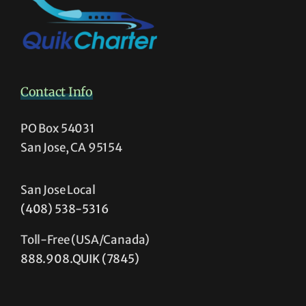
Contact Info
PO Box 54031
San Jose, CA 95154
San Jose Local
(408) 538-5316
Toll-Free (USA/Canada)
888.908.QUIK (7845)