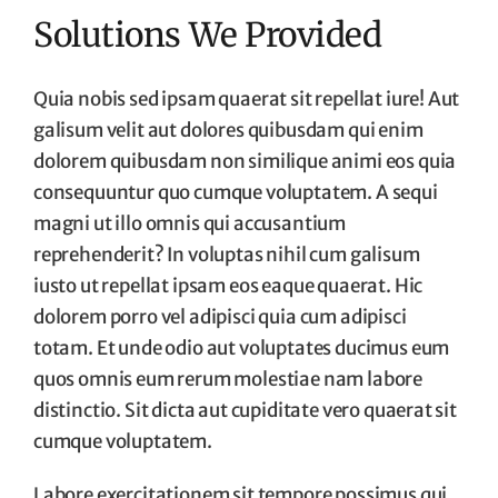
Solutions We Provided
Quia nobis sed ipsam quaerat sit repellat iure! Aut
galisum velit aut dolores quibusdam qui enim
dolorem quibusdam non similique animi eos quia
consequuntur quo cumque voluptatem. A sequi
magni ut illo omnis qui accusantium
reprehenderit? In voluptas nihil cum galisum
iusto ut repellat ipsam eos eaque quaerat. Hic
dolorem porro vel adipisci quia cum adipisci
totam. Et unde odio aut voluptates ducimus eum
quos omnis eum rerum molestiae nam labore
distinctio. Sit dicta aut cupiditate vero quaerat sit
cumque voluptatem.
Labore exercitationem sit tempore possimus qui