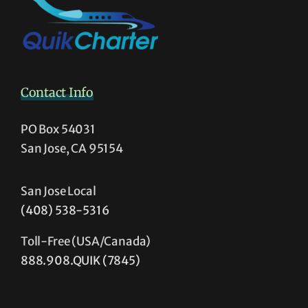
Contact Info
PO Box 54031
San Jose, CA 95154
San Jose Local
(408) 538-5316
Toll-Free (USA/Canada)
888.908.QUIK (7845)